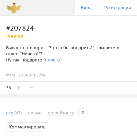
Вход
Регистрация
#207824
Бывает на вопрос: "Что тебе подарить?", слышите в
ответ: "Ничего!"?
Ну так подарите
"ничего"
.
mani
20.04.07 в 12:45
56
все
(45)
новые
по рейтингу
Комментировать