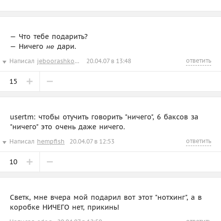
— Что тебе подарить?
— Ничего
дари.
не
ответить
Написал
jeboorashkong
20.04.07 в 13:48
15
usertm: чтобы отучить говорить "ничего", 6 баксов за
"ничего" это очень даже ничего.
ответить
Написал
hempfish
20.04.07 в 12:53
10
Светк, мне вчера мой подарил вот этот "нотхинг", а в
коробке НИЧЕГО нет, прикинь!