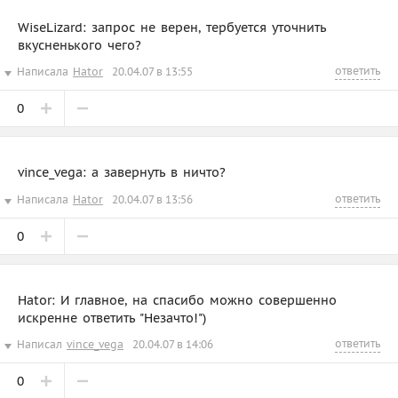
WiseLizard: запрос не верен, тербуется уточнить
вкусненького чего?
ответить
Написала
Hator
20.04.07 в 13:55
0
vince_vega: а завернуть в ничто?
ответить
Написала
Hator
20.04.07 в 13:56
0
Hator: И главное, на спасибо можно совершенно
искренне ответить "Незачто!")
ответить
Написал
vince_vega
20.04.07 в 14:06
0