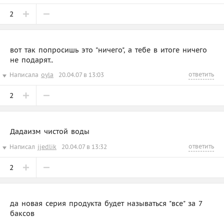
2
вот так попросишь это "ничего", а тебе в итоге ничего
не подарят..
ответить
Написала
oyla
20.04.07 в 13:03
2
Дадаизм чистой воды
ответить
Написал
jjedlik
20.04.07 в 13:32
2
да новая серия продукта будет называться "все" за 7
баксов