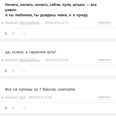
Ничего, ничего, ничего, сабля, пуля, штыки — все
равно.
А ты любимая, ты дождись меня, и я приду.
ответить
Написал
ЖёлтыйДракончикД
20.04.07 в 12:57
1
да, кстати, а гарантия есть?
ответить
Написал
ЖёлтыйДракончикД
20.04.07 в 13:07
1
Все не купишь за 7 баксов, username
ответить
Написал
aint
20.04.07 в 13:46
1