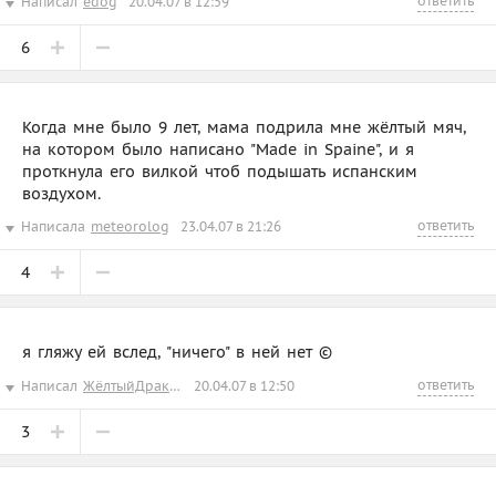
ответить
Написал
edog
20.04.07 в 12:59
6
Когда мне было 9 лет, мама подрила мне жёлтый мяч,
на котором было написано "Мade in Spaine", и я
проткнула его вилкой чтоб подышать испанским
воздухом.
ответить
Написала
meteorolog
23.04.07 в 21:26
4
я гляжу ей вслед, "ничего" в ней нет ©
ответить
Написал
ЖёлтыйДракончикД
20.04.07 в 12:50
3