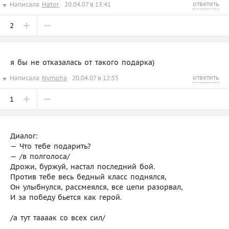
ответить
Написала
Hator
20.04.07 в 13:41
2
я бы не отказалась от такого подарка)
ответить
Написала
Nympha
20.04.07 в 12:55
1
Диалог:
— Что тебе подарить?
— /в полголоса/
Дрожи, буржуй, настал последний бой.
Против тебе весь бедный класс поднялся,
Он улыбнулся, рассмеялся, все цепи разорвал,
И за победу бьется как герой.
/а тут таааак со всех сил/