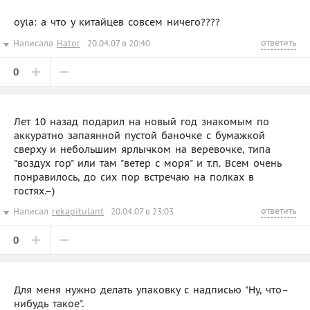
oyla: а что у китайцев совсем ничего????
ответить
Написала
Hator
20.04.07 в 20:40
0
Лет 10 назад подарил на новый год знакомым по
аккуратно запаянной пустой баночке с бумажкой
сверху и небольшим ярлычком на веревочке, типа
"воздух гор" или там "ветер с моря" и т.п. Всем очень
понравилось, до сих пор встречаю на полках в
гостях.–)
ответить
Написал
rekapitulant
20.04.07 в 23:03
0
Для меня нужно делать упаковку с надписью "Ну, что–
нибудь такое".