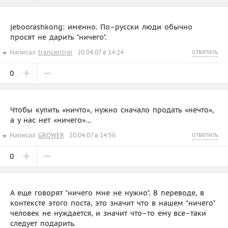
jeboorashkong: именно. По–русски люди обычно
просят не дарить "ничего".
ответить
Написал
trancentral
20.04.07 в 14:24
0
Чтобы купить «ничто», нужно сначало продать «нечто»,
а у нас нет «ничего»…
ответить
Написал
GROWER
20.04.07 в 14:56
0
А еще говорят "ничего мне не нужно". В переводе, в
контексте этого поста, это значит что в нашем "ничего"
человек не нуждается, и значит что–то ему все–таки
следует подарить.