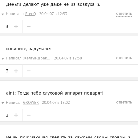
Деньги делают уже даже не из воздуха :).
ответить
Написала
FreeQ
20.04.07 в 12:53
3
извините, задумался
ответить
Написал
ЖёлтыйДракончикД
20.04.07 в 12:58
3
aint: Тогда тебе слуховой аппарат подарят!
ответить
Написал
GROWER
20.04.07 в 13:02
3
Вещь, приучающая следить за каждым своим словом ;)