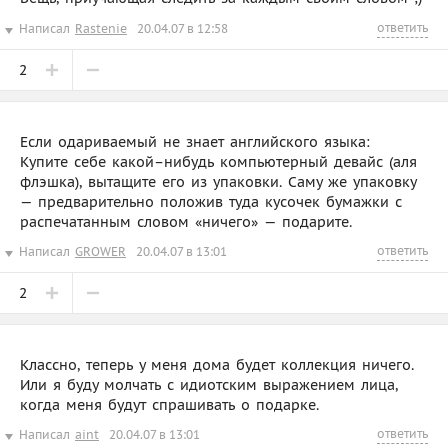
ответить
Написал
Rastenie
20.04.07 в 12:58
2
Если одариваемый не знает английского языка:
Купите себе какой–нибудь компьютерный девайс (аля
флэшка), вытащите его из упаковки. Саму же упаковку
— предварительно положив туда кусочек бумажки с
распечатанным словом «ничего» — подарите.
ответить
Написал
GROWER
20.04.07 в 13:01
2
Классно, теперь у меня дома будет коллекция ничего.
Или я буду молчать с идиотским выражением лица,
когда меня будут спрашивать о подарке.
ответить
Написал
aint
20.04.07 в 13:01