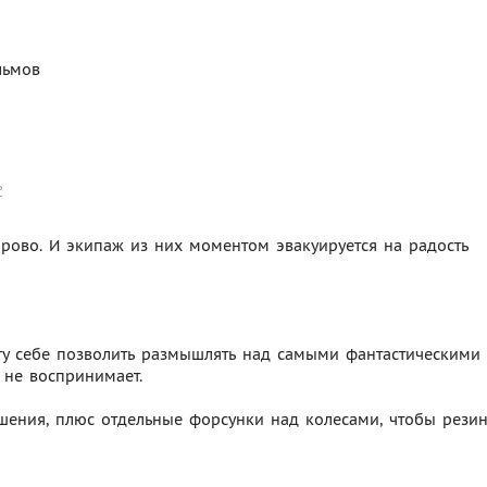
льмов
ь
орово. И экипаж из них моментом эвакуируется на радость
гу себе позволить размышлять над самыми фантастическими
з не воспринимает.
ушения, плюс отдельные форсунки над колесами, чтобы резин