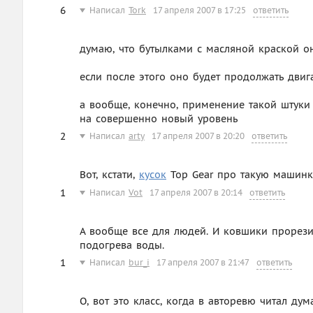
6
Написал
Tork
17 апреля 2007 в 17:25
ответить
думаю, что бутылками с масляной краской о
если после этого оно будет продолжать двиг
а вообще, конечно, применение такой штуки
на совершенно новый уровень
2
Написал
arty
17 апреля 2007 в 20:20
ответить
Вот, кстати,
кусок
Top Gear про такую машинку. "
1
Написал
Vot
17 апреля 2007 в 20:14
ответить
А вообще все для людей. И ковшики прорези
подогрева воды.
1
Написал
bur_i
17 апреля 2007 в 21:47
ответить
О, вот это класс, когда в авторевю читал дум