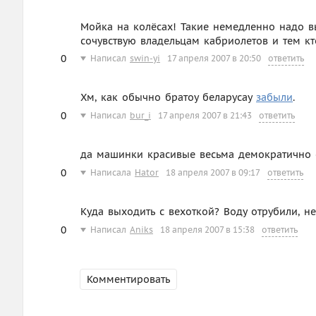
Мойка на колёсах! Такие немедленно надо в
сочувствую владельцам кабриолетов и тем к
0
Написал
swin-yi
17 апреля 2007 в 20:50
ответить
Хм, как обычно братоу беларусау
забыли
.
0
Написал
bur_i
17 апреля 2007 в 21:43
ответить
да машинки красивые весьма демократично 
0
Написала
Hator
18 апреля 2007 в 09:17
ответить
Куда выходить с вехоткой? Воду отрубили, не
0
Написал
Aniks
18 апреля 2007 в 15:38
ответить
Комментировать