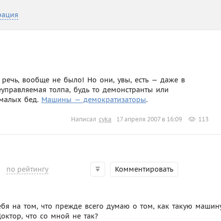
рация
речь, вообще не было! Но они, увы, есть — даже в
управляемая толпа, будь то демонстранты или
емалых бед.
Машины — демократизаторы
.
Написал
cyka
17 апреля 2007 в 16:09
113
по рейтингу
Комментировать
себя на том, что прежде всего думаю о том, как такую машин
октор, что со мной не так?