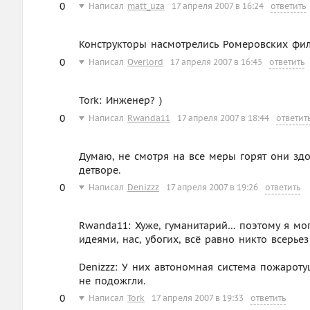
0
Написал
matt_uza
17 апреля 2007 в 16:24
ответить
Конструкторы насмотрелись Ромеровских фи
0
Написал
Overlord
17 апреля 2007 в 16:45
ответить
Tork: Инженер? )
0
Написал
Rwanda11
17 апреля 2007 в 18:44
ответит
Думаю, не смотря на все меры горят они зд
детворе.
0
Написал
Denizzz
17 апреля 2007 в 19:26
ответить
Rwanda11: Хуже, гуманитарий… поэтому я мо
идеями, нас, убогих, всё равно никто всерье
Denizzz: У них автономная система пожарот
не подожгли.
0
Написал
Tork
17 апреля 2007 в 19:33
ответить