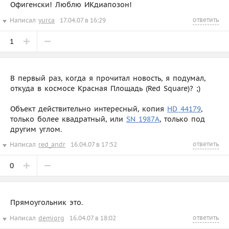
Офигенски! Люблю ИКдиапозон!
ответить
Написал
yurca
17.04.07 в 16:29
1
В первый раз, когда я прочитал новость, я подумал,
откуда в космосе Красная Площадь (Red Square)? ;)
Объект действительно интересный, копия
HD 44179
,
только более квадратный, или
SN 1987A
, только под
другим углом.
ответить
Написал
red_andr
16.04.07 в 17:52
0
Прямоугольник это.
ответить
Написал
demiorg
16.04.07 в 18:02