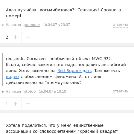
Алла пугачёва  восьмибитовая?! Сенсация! Срочно в
номер!
ответить
Написал
godmode
16.04.07 в 20:07
2
red_andr: Согласен  необычный обьект MWC 922.
Кстати, сейчас заметил что надо поправить английский
линк. Хотел именно на
Red Square дать
. Там же есть
видео
с обьяснением феномена. А тот линк
действительно на "прямоугольник".
ответить
Написал
nitolob
16.04.07 в 18:10
1
Хотела поделиться, что у меня единственные
ассоциации со словосочетанием "Красный квадрат" 