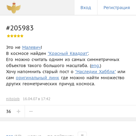
Вход
Регистрация
#205983
Это не
Малевич
!
В космосе найден
"Красный Квадрат"
.
Его можно считать одним из самых симметричных
объектов такого большого масштаба. (
eng.
)
Хочу напомнить старый пост о
"Наследии Хаббла"
или
сам
оригинальный линк
где можно найти множество
других геометрических причуд космоса.
nitolob
16.04.07 в 17:42
36