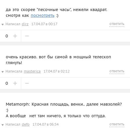
да это скорее "песочные часы", нежели квадрат.
смотря как
посмотреть
:)
ответить
Написал
dirz
17.04.07 в 00:17
0
очень красиво. вот бы самой в мощный телескоп
глянуть!
ответить
Написала
masterica
17.04.07 в 02:12
0
Metamorph: Красная площадь, венки.. далее мавзолей?
:)
А вообще  нет там ничего, я только что оттуда.
ответить
Написал
defo
17.04.07 в 06:54