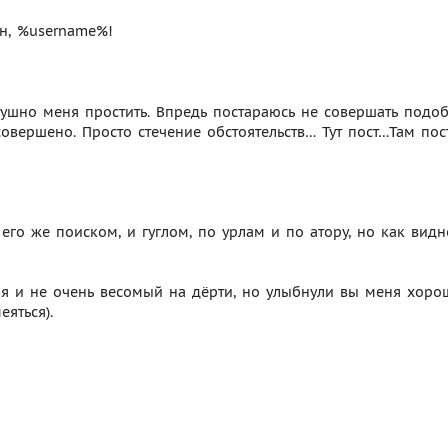
н, %username%!
душно меня простить. Впредь постараюсь не совершать подо
овершено. Просто стечение обстоятельств… Тут пост…Там пос
и его же поиском, и гуглом, по урлам и по атору, но как видн
меня и не очень весомый на дёрти, но улыбнули вы меня хоро
яться).