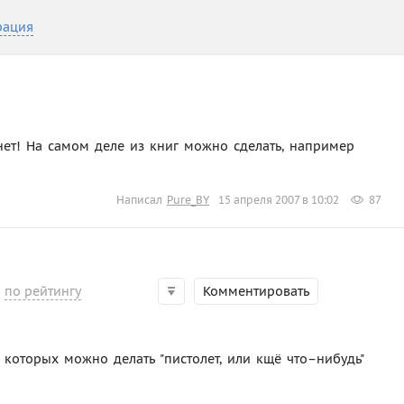
рация
 нет! На самом деле из книг можно сделать, например
Написал
Pure_BY
15 апреля 2007 в 10:02
87
по рейтингу
Комментировать
которых можно делать "пистолет, или кщё что–нибудь"