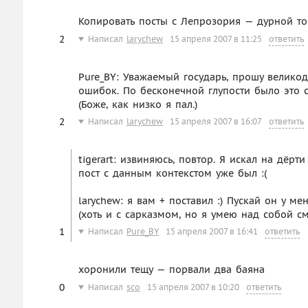
Копировать посты с Лепрозория — дурной то
2
Написал
larychew
15 апреля 2007 в 11:25
ответить
Pure_BY: Уважаемый государь, прошу велико
ошибок. По бесконечной глупости было это с
(Боже, как низко я пал.)
2
Написал
larychew
15 апреля 2007 в 16:07
ответить
tigerart: извиняюсь, повтор. Я искал на дёрт
пост с данным контекстом уже был :(
larychew: я вам + поставил :) Пускай он у 
(хоть и с сарказмом, но я умею над собой сме
1
Написал
Pure_BY
15 апреля 2007 в 16:41
ответить
хоронили тещу — порвали два баяна
0
Написал
sco
15 апреля 2007 в 10:20
ответить