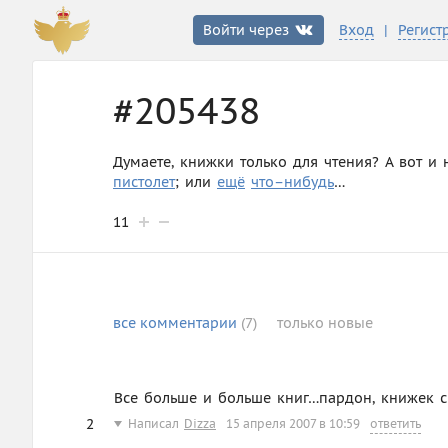
|
Войти через
Вход
Регист
#205438
Думаете, книжки только для чтения? А вот и
пистолет
; или
ещё
что–нибудь
…
11
все
комментарии
(7)
только
новые
Все больше и больше книг…пардон, книжек с 
2
Написал
Dizza
15 апреля 2007 в 10:59
ответить