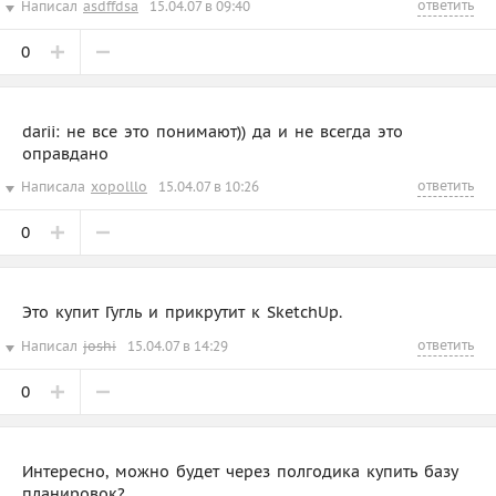
ответить
Написал
asdffdsa
15.04.07 в 09:40
0
darii: не все это понимают)) да и не всегда это
оправдано
ответить
Написала
xopolllo
15.04.07 в 10:26
0
Это купит Гугль и прикрутит к SketchUp.
ответить
Написал
joshi
15.04.07 в 14:29
0
Интересно, можно будет через полгодика купить базу
планировок?