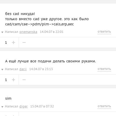
без cad никуда!
только вместо cad уже другое. это как было
cad/cam/cae–>pdm/plm–>cals,erp,aec
ответить
Написал
onemanska
14.04.07 в 22:01
1
А ещё лучше все подачи делать своими руками.
ответить
Написал
darii
14.04.07 в 23:13
1
sim
ответить
Написал
diger
15.04.07 в 07:32