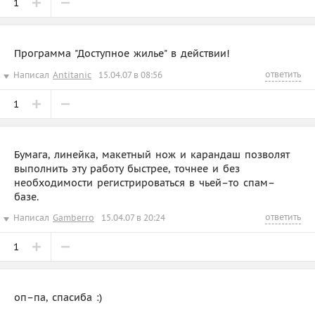
1
Программа "Доступное жилье" в действии!
ответить
Написал
Antitanic
15.04.07 в 08:56
1
Бумага, линейка, макетный нож и карандаш позволят
выполнить эту работу быстрее, точнее и без
необходимости регистрироваться в чьей–то спам–
базе.
ответить
Написал
Gamberro
15.04.07 в 20:24
1
оп–па, спасиба :)