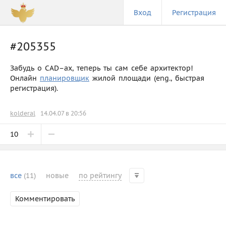
Вход
Регистрация
#205355
Забудь о CAD–ах, теперь ты сам себе архитектор!
Онлайн
планировщик
жилой площади (eng., быстрая
регистрация).
kolderal
14.04.07 в 20:56
10
все
(11)
новые
по рейтингу
Комментировать