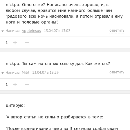
nickpo: Отчего же? Написано очень хорошо, и, в
любом случае, нравится мне намного больше чем
"рядового всю ночь насиловали, а потом отрезали ему
ноги и половые органы".
ответить
Написал
Applejesus
13.04.07 в 13:02
1
nickpo: Ты сам на статью ссылку дал. Как же так?
ответить
Написал
Mibl
13.04.07 в 13:29
1
цитирую:
"А автор статьи не сильно разбирается в теме:
"После выдергивания чеки за 3 секунды срабатывает