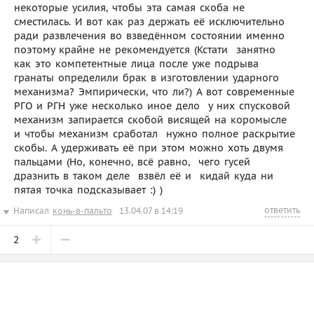
некоторые усилия, чтобы эта самая скоба не
сместилась. И вот как раз держать её исключительно
ради развлечения во взведённом состоянии именно
поэтому крайне не рекомендуется (Кстати  занятно 
как это компетентные лица после уже подрыва
гранаты определили брак в изготовлении ударного
механизма? Эмпирически, что ли?) А вот современные
РГО и РГН уже несколько иное дело  у них спусковой
механизм запирается скобой висящей на коромысле
и чтобы механизм сработал  нужно полное раскрытие
скобы. А удерживать её при этом можно хоть двумя
пальцами (Но, конечно, всё равно,  чего гусей
дразнить в таком деле  взвёл её и  кидай куда ни
пятая точка подсказывает :) )
ответить
Написал
конь-в-пальто
13.04.07 в 14:19
2