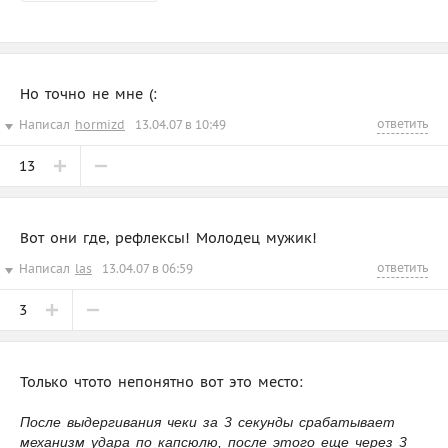
Но точно не мне (:
ответить
Написал
hormizd
13.04.07 в 10:49
13
Вот они где, рефлексы! Молодец мужик!
ответить
Написал
las
13.04.07 в 06:59
3
Только чтото непонятно вот это место:
После выдергивания чеки за 3 секунды срабатывает
механизм удара по капсюлю, после этого еще через 3