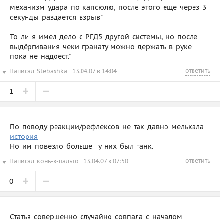
механизм удара по капсюлю, после этого еще через 3
секунды раздается взрыв"
То ли я имел дело с РГД5 другой системы, но после
выдёргивания чеки гранату можно держать в руке
пока не надоест."
ответить
Написал
Stebashka
13.04.07 в 14:04
1
По поводу реакции/рефлексов не так давно мелькала
история
Но им повезло больше  у них был танк.
ответить
Написал
конь-в-пальто
13.04.07 в 07:50
0
Статья совершенно случайно совпала с началом