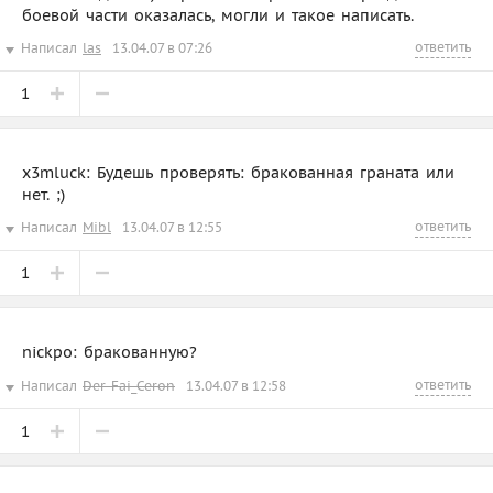
боевой части оказалась, могли и такое написать.
ответить
Написал
las
13.04.07 в 07:26
1
x3mluck: Будешь проверять: бракованная граната или
нет. ;)
ответить
Написал
Mibl
13.04.07 в 12:55
1
nickpo: бракованную?
ответить
Написал
Der-Fai_Ceron
13.04.07 в 12:58
1