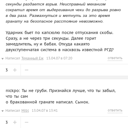
секунды раздается взрыв. Неисправный механизм
сократил время от выдергивания чеки до разрыва ровно
в два раза. Размахнуться и метнуть за это время
гранату на безопасное расстояние невозможно.
Ударник бьет по капсюлю после отпускания скобы.
Сразу, а не через три секунды. Далее горит
замедлитель, ну и бабах. Откуда какаято
двухступенчатая система в насквозь известной РГД?
ответить
Написал
Туманный Еж
13.04.07 в 07:20
3
nickpo: Ты не груби. Признайся лучше, что ты забыл,
что ты сам
о бракованной гранате написал. Сынок.
ответить
Написал
Mibl
13.04.07 в 13:41
3