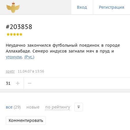
Вход
Регистрация
#203858
Неудачно закончился футбольный поединок в городе
Аллахабаде. Семеро индусов загнали мяч в пруд и
утонули
.
(Рус.)
spetr
11.04.07 в 13:56
31
все
(29)
новые
по рейтингу
Комментировать