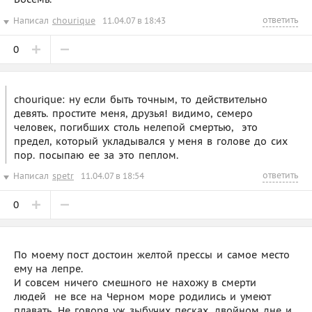
ответить
Написал
chourique
11.04.07 в 18:43
0
chourique: ну если быть точным, то действительно
девять. простите меня, друзья! видимо, семеро
человек, погибших столь нелепой смертью,  это
предел, который укладывался у меня в голове до сих
пор. посыпаю ее за это пеплом.
ответить
Написал
spetr
11.04.07 в 18:54
0
По моему пост достоин желтой прессы и самое место
ему на лепре.
И совсем ничего смешного не нахожу в смерти
людей  не все на Черном море родились и умеют
плавать. Не говоря уж зыбучих песках, двойном дне и