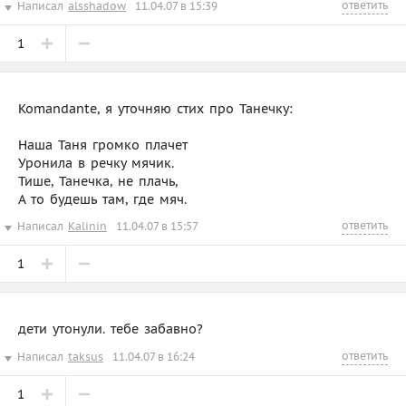
ответить
Написал
alsshadow
11.04.07 в 15:39
1
Komandante, я уточняю стих про Танечку:
Наша Таня громко плачет 
Уронила в речку мячик.
Тише, Танечка, не плачь,
А то будешь там, где мяч.
ответить
Написал
Kalinin
11.04.07 в 15:57
1
дети утонули. тебе забавно?
ответить
Написал
taksus
11.04.07 в 16:24
1