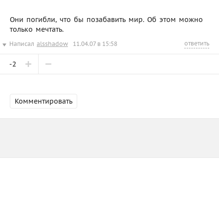
Они погибли, что бы позабавить мир. Об этом можно
только мечтать.
ответить
Написал
alsshadow
11.04.07 в 15:58
-2
Комментировать
Зарегистрируйтесь
или
войдите
О САЙТЕ
ПАРТНЁРЫ
РЕКЛАМА
API
©
2026
futurico
18+