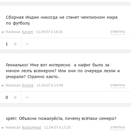
Сборная Индии никогда не станет чемпионом мира
по футболу.
ответить
Написал
Karam
11.04.07 в 18:26
1
Гениально! Мне вот интересно  а нафиг было за
мячом лезть всемером? Или они по очереди лезли и
умирали? Странно както..
ответить
Написал
Krollik
11.04.07 в 14:49
0
spetr: Объясни пожалуйста, почему всётаки семеро?
ответить
Написал
RadioHead
11.04.07 в 15:20