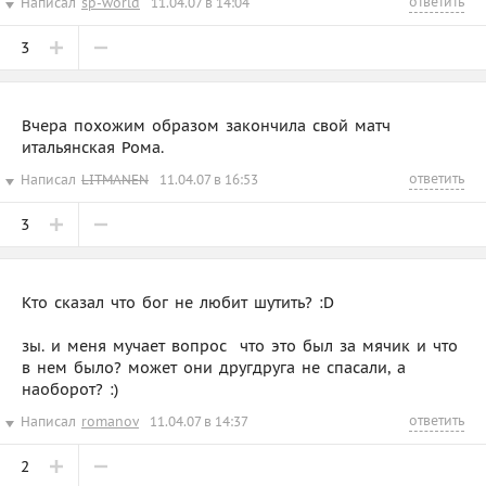
ответить
Написал
sp-world
11.04.07 в 14:04
3
Вчера похожим образом закончила свой матч
итальянская Рома.
ответить
Написал
LITMANEN
11.04.07 в 16:53
3
Кто сказал что бог не любит шутить? :D
зы. и меня мучает вопрос  что это был за мячик и что
в нем было? может они другдруга не спасали, а
наоборот? :)
ответить
Написал
romanov
11.04.07 в 14:37
2