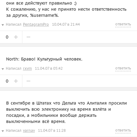
они все действуют правильно ;)
К сожалению, у нас не принято нести ответственность
за других, %username%.
ответить
Написал
PentagramPro
10.04.07 в 21:44
0
North: Браво! Культурный человек.
ответить
Написал
rxvm
11.04.07 в 05:42
0
В сентябре в Штатах что Дельта что Алиталия просили
выключить всю электронику на время взлёта и
посадки, а мобильники вообще держать
выключенными всё время.
ответить
Написал
varnav
11.04.07 в 11:28