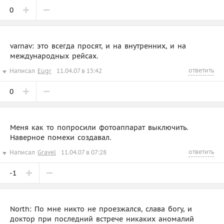
0
varnav: это всегда просят, и на внутренних, и на
международных рейсах.
ответить
Написал
Eugr
11.04.07 в 15:42
0
Меня как то попросили фотоаппарат выключить.
Наверное помехи создавал.
ответить
Написал
Gravel
11.04.07 в 07:28
-1
North: По мне никто не проезжался, слава богу, и
доктор при последний встрече никаких аномалий