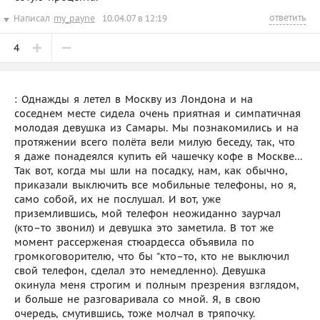
ответить
Написал
my_payne
10.04.07 в 12:19
4
: Однажды я летел в Москву из Лондона и на
соседнем месте сидела очень приятная и симпатичная
молодая девушка из Самары. Мы познакомились и на
протяжении всего полёта вели милую беседу, так, что
я даже понадеялся купить ей чашечку кофе в Москве…
Так вот, когда мы шли на посадку, нам, как обычно,
приказали выключить все мобильные телефоны, но я,
само собой, их не послушал. И вот, уже
приземлившись, мой телефон неожиданно заурчал
(кто–то звонил) и девушка это заметила. В тот же
момент рассерженая стюардесса объявила по
громкоговорителю, что бы "кто–то, кто не выключил
свой телефон, сделал это немедленно). Девушка
окинула меня строгим и полным презрения взглядом,
и больше не разговаривала со мной. Я, в свою
очередь, смутившись, тоже молчал в тряпочку.