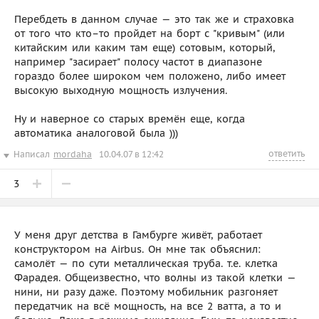
Перебдеть в данном случае — это так же и страховка
от того что кто–то пройдет на борт с "кривым" (или
китайским или каким там еще) сотовым, который,
например "засирает" полосу частот в диапазоне
гораздо более широком чем положено, либо имеет
высокую выходную мощность излучения.
Ну и наверное со старых времён еще, когда
автоматика аналоговой была )))
ответить
Написал
mordaha
10.04.07 в 12:42
3
У меня друг детства в Гамбурге живёт, работает
конструктором на Airbus. Он мне так объяснил:
самолёт — по сути металлическая труба. т.е. клетка
Фарадея. Общеизвестно, что волны из такой клетки —
нини, ни разу даже. Поэтому мобильник разгоняет
передатчик на всё мощность, на все 2 ватта, а то и