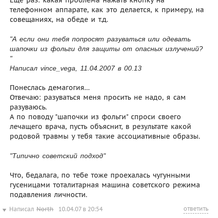
телефонном аппарате, как это делается, к примеру, на
совещаниях, на обеде и т.д.
"А если они тебя попросят разуваться или одевать
шапочки из фольги для защиты от опасных излучений?
"
Написал vince_vega, 11.04.2007 в 00.13
Понеслась демагогия…
Отвечаю: разуваться меня просить не надо, я сам
разуваюсь.
А по поводу "шапочки из фольги" спроси своего
лечащего врача, пусть объяснит, в результате какой
родовой травмы у тебя такие ассоциативные образы.
"Типично советский подход"
Что, бедалага, по тебе тоже проехалась чугунными
гусеницами тоталитарная машина советского режима
подавления личности.
ответить
Написал
North
10.04.07 в 20:54