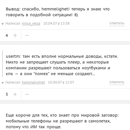
Вывод: спасибо, hemmelighet! теперь я знаю что
говорить в подобной ситуации! 8)
ответить
Написал
vince_vega
10.04.07 в 13:38
4
usertm: там есть вполне нормальные доводы, кстати.
Никто не запрещает слушать плеер, а некоторые
компании разрешают пользоваться ноутбуками и
кпк — а они "помех" не меньше создают…
ответить
Написал
hemmelighet
10.04.07 в 12:07
3
Еще короче для тех, кто знает про мировой заговор:
мобильные телефоны не разрешают в самолетах,
потому что
так проще.
ИМ