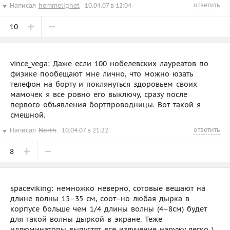
ответить
Написал
hemmelighet
10.04.07 в 12:04
10
vince_vega: Даже если 100 нобелевских лауреатов по
физике пообещают мне лично, что можно юзать
телефон на борту и поклянуться здоровьем своих
мамочек я все ровно его выключу, сразу после
первого объявления бортпроводницы. Вот такой я
смешной.
ответить
Написал
North
10.04.07 в 21:22
8
spaceviking: немножко неверно, сотовые вещают на
длине волны 15–35 см, соот–но любая дырка в
корпусе больше чем 1/4 длины волны (4–8см) будет
для такой волны дыркой в экране. Теже
иллюминаторы выпустят все излучение наружу легко )