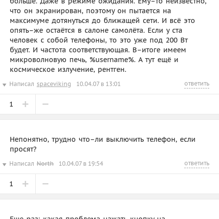
больше. Даже в режиме ожидания. Ему–то неизвестно,
что он экранирован, поэтому он пытается на
максимуме дотянуться до ближащей сети. И всё это
опять–же остаётся в салоне самолёта. Если у ста
человек с собой телефоны, то это уже под 200 Вт
будет. И частота соответствующая. В–итоге имеем
микроволновую печь, %username%. А тут ещё и
космическое излучение, рентген.
ответить
Написал
spaceviking
10.04.07 в 13:01
1
Непонятно, трудно что–ли выключить телефон, если
просят?
ответить
Написал
North
10.04.07 в 19:54
1
Еще раз: какая проблема нажать кнопку на