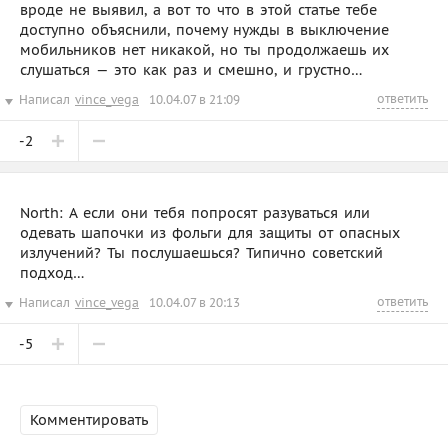
вроде не выявил, а вот то что в этой статье тебе
доступно объяснили, почему нужды в выключение
мобильников нет никакой, но ты продолжаешь их
слушаться — это как раз и смешно, и грустно…
ответить
Написал
vince_vega
10.04.07 в 21:09
-2
North: А если они тебя попросят разуваться или
одевать шапочки из фольги для защиты от опасных
излучений? Ты послушаешься? Типично советский
подход…
ответить
Написал
vince_vega
10.04.07 в 20:13
-5
Комментировать