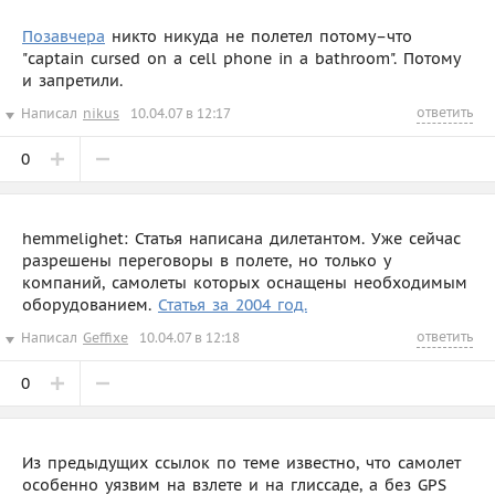
Позавчера
никто никуда не полетел потому–что
"captain cursed on a cell phone in a bathroom". Потому
и запретили.
ответить
Написал
nikus
10.04.07 в 12:17
0
hemmelighet: Статья написана дилетантом. Уже сейчас
разрешены переговоры в полете, но только у
компаний, самолеты которых оснащены необходимым
оборудованием.
Статья за 2004 год.
ответить
Написал
Geffixe
10.04.07 в 12:18
0
Из предыдущих ссылок по теме известно, что самолет
особенно уязвим на взлете и на глиссаде, а без GPS