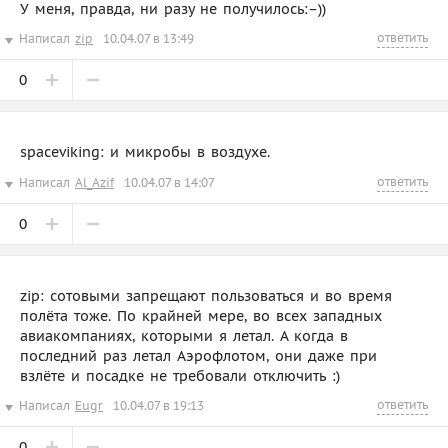
У меня, правда, ни разу не получилось:–))
ответить
Написал
zip
10.04.07 в 13:49
0
spaceviking: и микробы в воздухе.
ответить
Написал
Al_Azif
10.04.07 в 14:07
0
zip: сотовыми запрещают пользоваться и во время
полёта тоже. По крайней мере, во всех западных
авиакомпаниях, которыми я летал. А когда в
последний раз летал Аэрофлотом, они даже при
взлёте и посадке не требовали отключить :)
ответить
Написал
Eugr
10.04.07 в 19:13
0