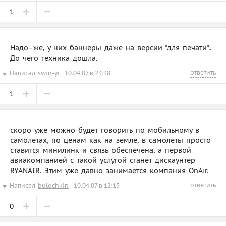
1
Надо–же, у них баннеры даже на версии "для печати"..
До чего техника дошла.
ответить
Написал
swin-yi
10.04.07 в 23:38
1
скоро уже можно будет говорить по мобильному в
самолетах, по ценам как на земле, в самолеты просто
ставится минилинк и связь обеспечена, а первой
авиакомпанией с такой услугой станет дискаунтер
RYANAIR. Этим уже давно занимается компания OnAir.
ответить
Написал
bulochkin
10.04.07 в 12:15
0