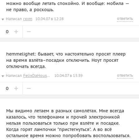
можно вообще летать спокойно. И вообще: мобила —
не право, а роскошь.
ответить
Написал
rxvm
10.04.07 в 12:28
0
hemmelighet: бывает, что настоятельно просят плеер
на время взлёта–посадки отключить. Ноут просят
отключать всегда.
ответить
Написал
FelixDaHousecat
10.04.07 в 13:39
0
Мы видимо летаем в разных самолётах. Мне всегда
казалось, что телефонами и прочей электроникой
нельзя пользоваться только при взлёте и посадке.
Когда горят лампочки "пристегнуться". А во всё
остальное время можно попробовать воспользоваться.