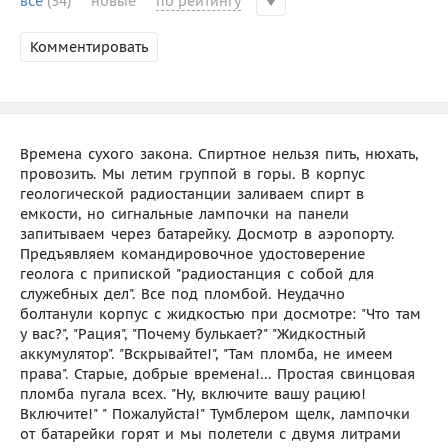
все
(34)
новые
по рейтингу
Комментировать
Времена сухого закона. Спиртное нельзя пить, нюхать,
провозить. Мы летим группой в горы. В корпус
геологической радиостанции заливаем спирт в
емкости, но сигнальные лампочки на панели
запитываем через батарейку. Досмотр в аэропорту.
Предъявляем командировочное удостоверение
геолога с припиской "радиостанция с собой для
служебных дел". Все под пломбой. Неудачно
болтанули корпус с жидкостью при досмотре: "Что там
у вас?", "Рация", "Почему булькает?" "Жидкостный
аккумулятор". "Вскрывайте!", "Там пломба, не имеем
права". Старые, добрые времена!… Простая свинцовая
пломба пугала всех. "Ну, включите вашу рацию!
Включите!" " Пожалуйста!" Тумблером щелк, лампочки
от батарейки горят и мы полетели с двумя литрами