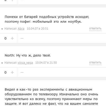
Помехи от батарей подобных устройств исходят,
поэтому пофиг: мобильный это или ноутбук.
ответить
Написал
Abra
10.04.07 в 20:51
0
North: Ну что ж, дело твоё.
ответить
Написал
vince_vega
10.04.07 в 21:30
0
Видел я как–то раз эксперименты с авиационным
оборудованием по телевизору. Изначально оно очень
чувствительно ко всему, поэтому принимают меры по
защите. И вот далеко не факт, что на вашем самолете