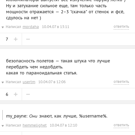
Ну и затухание сильное еще, там только часть
мощности отражается — 2–3 "скачка" от стенок и фсё,
сдулось на нет )
ответить
Написал
mordaha
10.04.07 в 13:11
7
безопасность полетов — такая штука что лучше
перебдеть чем недобдеть.
какая то параноидальная статья.
ответить
Написал
usertm
10.04.07 в 12:06
6
my_payne:
знают, как лучше, %username%.
Они
ответить
Написал
hemmelighet
10.04.07 в 12:10