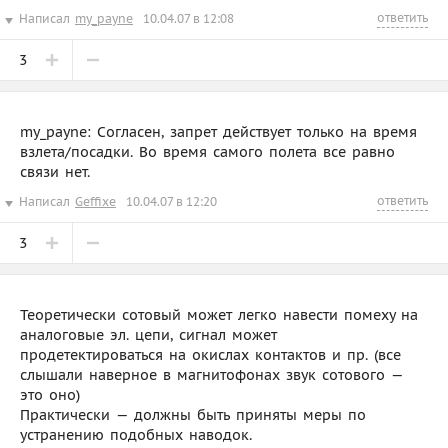
ответить
Написал
my_payne
10.04.07 в 12:08
3
my_payne: Согласен, запрет действует только на время
взлета/посадки. Во время самого полета все равно
связи нет.
ответить
Написал
Geffixe
10.04.07 в 12:20
3
Теоретически сотовый может легко навести помеху на
аналоговые эл. цепи, сигнал может
продетектироваться на окислах контактов и пр. (все
слышали наверное в магнитофонах звук сотового —
это оно)
Практически — должны быть приняты меры по
устранению подобных наводок.