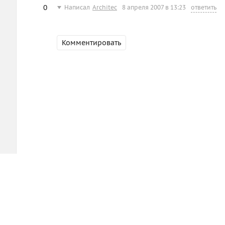
0
Написал
Architec
8 апреля 2007 в 13:23
ответить
Комментировать
d3.ru
Помощь
О сайте
Общие вопросы:
m
Правила
Что-то сломалось?