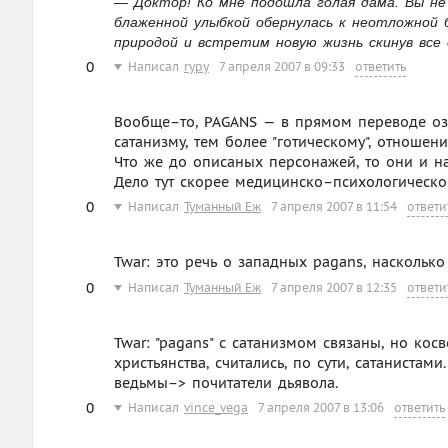
— Доктор! Ко мне подошла голая дама. Вы не
блаженной улыбкой обернулась к неотложной 
природой и встретим новую жизнь скинув все
0
Написал
rypy
7 апреля 2007 в 09:33
ответить
Вообще–то, PAGANS — в прямом переводе озн
сатанизму, тем более "готическому", отноше
Что же до описаных персонажей, то они и н
Дело тут скорее медицинско–психологическое
0
Написал
Туманный Еж
7 апреля 2007 в 11:54
ответи
Twar: это речь о западных pagans, наскольк
0
Написал
Туманный Еж
7 апреля 2007 в 12:35
ответи
Twar: "pagans" с сатанизмом связаны, но ко
христьянства, считались, по сути, сатанистам
ведьмы–> почитатели дьявола.
0
Написал
vince_vega
7 апреля 2007 в 13:06
ответить