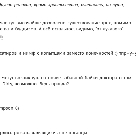
ругие религии, кроме христьянства, считались, по сути,
йчас тут высочайше дозволено существование трех, помимо
ва и буддизма. А всё остальное, видимо, "от лукавого".
ть
сатиров и нимф с копытцами заместо конечностей :) тпр–у–
и могут возникнуть на почве забавной байки доктора о том,
 Dirty, возможно. Ведь правда?
impson 8)
ерлись рожать. халявщики а не поганцы