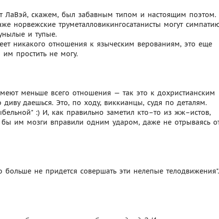
от ЛаВэй, скажем, был забавным типом и настоящим поэтом.
даже норвежские труметалловикингосатанисты могут симпати
унылые и тупые.
меет никакого отношения к языческим верованиям, это еще
 им простить не могу.
имеют меньше всего отношения — так это к дохристианским
 диву даешься. Это, по ходу, виккианцы, судя по деталям.
бельной" :) И, как правильно заметил кто–то из жж–истов,
 бы им мозги вправили одним ударом, даже не отрываясь о
то больше не придется совершать эти нелепые телодвижения".