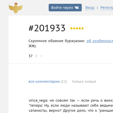
|
Войти через
Вход
Регист
#201933
Скромное обаяние буржуазии:
об особеннос
ЖЖ).
37
все
комментарии
(12)
только
новые
vince_vega: не совсем так — если речь о викк
"теперь". Ну, если люди называют себя ведьм
сатанисты, верно? Другое дело, что к "рань