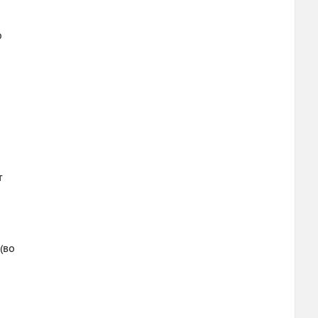
ю
т
(во