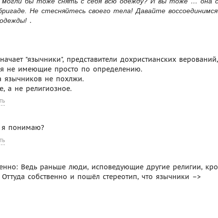
 могли бы тоже снять с себя всю одежду? И вы тоже … она 
бригаде. Не стесняйтесь своего тела! Давайте воссоединимся
.
 одежды!
ачает "язычники", представители дохристианских верований,
ния не имеющие просто по определению.
а язычников не похлжи.
, а не религиозное.
ть
о я понимаю?
ть
свенно: Ведь раньше люди, исповедующие другие религии, кр
и. Оттуда собственно и пошёл стереотип, что язычники –>