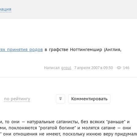
рация
тях принятия родов
в графстве Ноттингемшир (Англия,
Написал
groul
7 апреля 2007 в 09:30
146
по рейтингу
Комментировать
и, то они — натуральные сатанисты, без всяких "раньше" и
ами, поклоняются "рогатой богине" и молятся сатане — они
ше" они отношения не имеют, поскольку ихнюю веру придумал