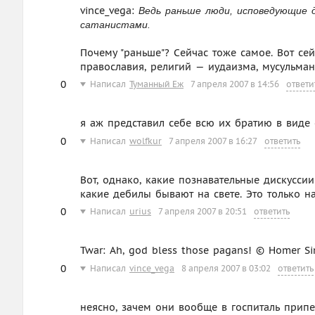
vince_vega:
Ведь раньше люди, исповедующие д
сатанистами.
Почему "раньше"? Сейчас тоже самое. Вот се
православия, религий — иудаизма, мусульманст
0
Написал
Туманный Еж
7 апреля 2007 в 14:56
ответи
я аж представил себе всю их братию в виде 
0
Написал
wolfkur
7 апреля 2007 в 16:27
ответить
Вот, однако, какие познавательные дискусси
какие дебилы бывают на свете. Это только на
0
Написал
urius
7 апреля 2007 в 20:51
ответить
Twar: Ah, god bless those pagans! © Homer S
0
Написал
vince_vega
8 апреля 2007 в 03:02
ответить
неясно, зачем они вообще в госпиталь прип