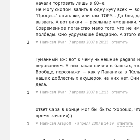
начали торговать лишь в 60–е.
Не могу скопом валить в одну кучу всех — в
"Процесс" опять же, или там TOPY… Да бля, 
вызвать. А вот викки — реальные чмошники, 
Современное поганство мало того, что не и
полбеды. Оно удручающе бездарно. А этого я
2
Написал
Twar
7 апреля 2007 в 20:25
ответить
Туманный Еж: вот к чему нынешние pagans 
верованиям. У них такая шизня в башках, что
Вообще, персонажи — как у Паланика в "Колы
наших доблестных акушерок на них нет. Они
дела.
1
Написал
Twar
7 апреля 2007 в 12:13
ответить
ответ Сэра в конце мог бы быть: "хорошо, ч
время зачатия):)
1
Написал
Arapoff
7 апреля 2007 в 14:39
ответить