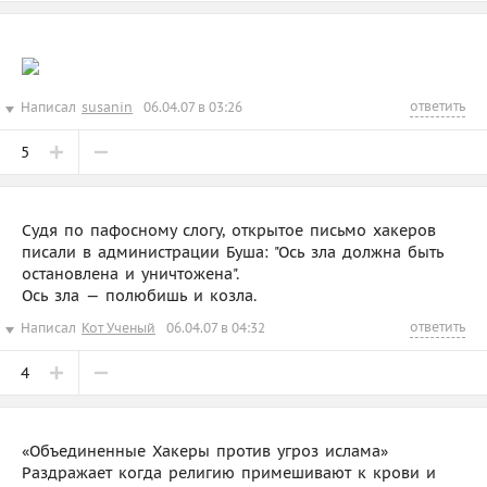
ответить
Написал
susanin
06.04.07 в 03:26
5
Судя по пафосному слогу, открытое письмо хакеров
писали в администрации Буша: "Ось зла должна быть
остановлена и уничтожена".
Ось зла — полюбишь и козла.
ответить
Написал
Кот Ученый
06.04.07 в 04:32
4
«Объединенные Хакеры против угроз ислама»
Раздражает когда религию примешивают к крови и