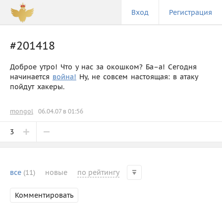
Вход
Регистрация
#201418
Доброе утро! Что у нас за окошком? Ба–а! Сегодня
начинается
война!
Ну, не совсем настоящая: в атаку
пойдут хакеры.
mongol
06.04.07 в 01:56
3
все
(11)
новые
по рейтингу
Комментировать