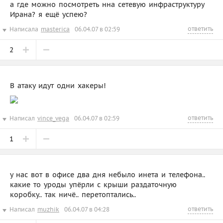
а где можно посмотреть нна сетевую инфраструктуру
Ирана? я ещё успею?
ответить
Написала
masterica
06.04.07 в 02:59
2
В атаку идут одни хакеры!
ответить
Написал
vince_vega
06.04.07 в 02:59
1
у нас вот в офисе два дня небыло инета и телефона..
какие то уроды упёрли с крыши раздаточную
коробку.. так ничё.. перетоптались..
ответить
Написал
muzhik
06.04.07 в 04:28