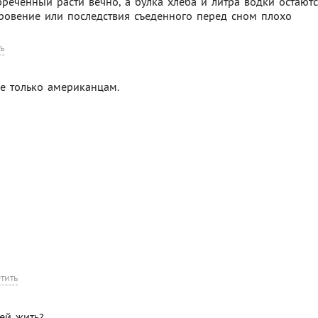
реченный расти вечно, а булка хлеба и литра водки остают
кровение или последствия съеденного перед сном плохо
ь
не только американцам.
тить
ней жить?