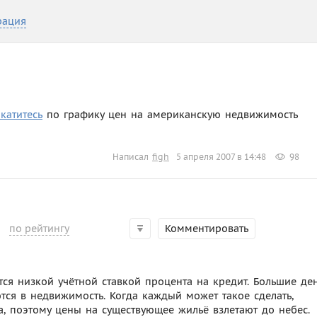
рация
катитесь
по графику цен на американскую недвижимость
Написал
figh
5 апреля 2007 в 14:48
98
по рейтингу
Комментировать
ся низкой учётной ставкой процента на кредит. Большие де
ся в недвижимость. Когда каждый может такое сделать,
а, поэтому цены на существующее жильё взлетают до небес.