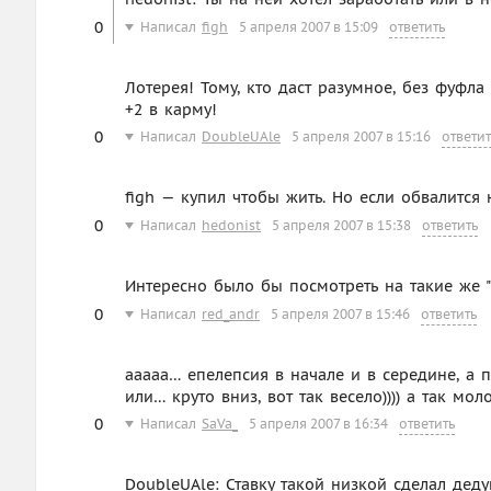
0
Написал
figh
5 апреля 2007 в 15:09
ответить
Лотерея! Тому, кто даст разумноe, без фуфл
+2 в карму!
0
Написал
DoubleUAle
5 апреля 2007 в 15:16
ответит
figh — купил чтобы жить. Но если обвалится
0
Написал
hedonist
5 апреля 2007 в 15:38
ответить
Интересно было бы посмотреть на такие же "р
0
Написал
red_andr
5 апреля 2007 в 15:46
ответить
ааааа… епелепсия в начале и в середине, а п
или… круто вниз, вот так весело)))) а так м
0
Написал
SaVa_
5 апреля 2007 в 16:34
ответить
DoubleUAle: Ставку такой низкой сделал деду