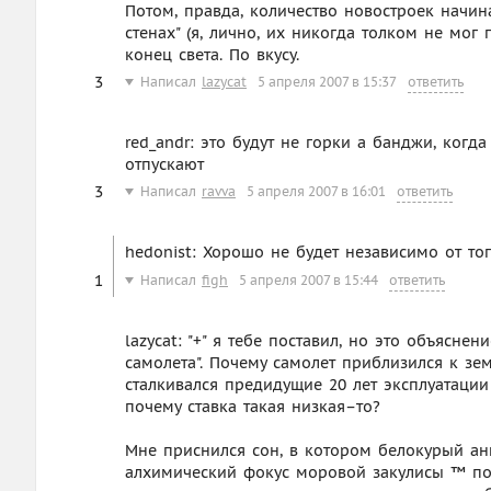
Потом, правда, количество новостроек начин
стенах" (я, лично, их никогда толком не мог 
конец света. По вкусу.
3
Написал
lazycat
5 апреля 2007 в 15:37
ответить
red_andr: это будут не горки а банджи, когд
отпускают
3
Написал
ravva
5 апреля 2007 в 16:01
ответить
hedonist: Хорошо не будет независимо от того
1
Написал
figh
5 апреля 2007 в 15:44
ответить
lazycat: "+" я тебе поставил, но это объясне
самолета". Почему самолет приблизился к зем
сталкивался предидущие 20 лет эксплуатации
почему ставка такая низкая–то?
Мне приснился сон, в котором белокурый анг
алхимический фокус моровой закулисы ™ по 