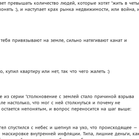
ает превышать количество людей, которые хотят "жить в чет
понять :), и наступает крах рынка недвижимости, или война, 
а тебя привязывают на земле, сильно натягивают канат и
, купил квартиру или нет, так что чего жалеть :)
ние из серии "столкновение с землей стало причиной взрыва
ле настолько, что мог с ней столкнуться и почему не
 остается непонятым, и вопрос переносится нa шаг выше:
ел спустился с небес и шепнул на ухо, что происходящее —
маскировке внутренней инфляции. Типа, лишние деньги, ка