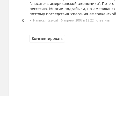
"спаситель американской экономики". По ег
рессесию. Многие подзабыли, но американск
поэтому последствия "спасения американско
0
Написал
lazycat
6 апреля 2007 в 12:22
ответить
Комментировать