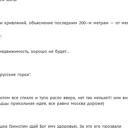
а и кривляний, объяснение последним 200–м метрам — от ме
ь
 недвижимость, хорошо не будет…
усские горки".
отом все стихло и тупо расло вверх, нет так нельзя!!! или в
олодцы прикольная идея, все равно москва дороже)
шка Гринспен (дай Бог ему здоровья). За это его прозвали