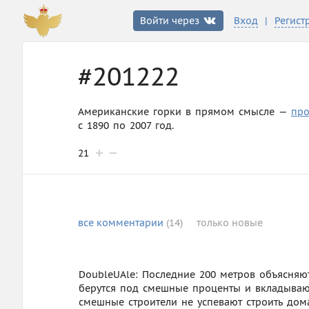
|
Войти через
Вход
Регист
#201222
Американские горки в прямом смысле —
про
с 1890 по 2007 год.
21
все
комментарии
(14)
только
новые
DoubleUAle: Последние 200 метров объясняют
берутся под смешные проценты и вкладывают
смешные строители не успевают строить дом