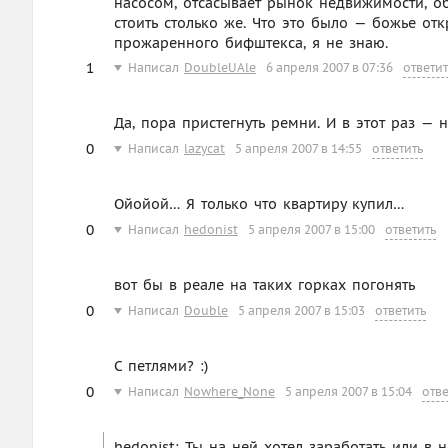
насосом, отсасывает рынок недвижимости, об
стоить столько же. Что это было — божье от
прожаренного бифштекса, я не знаю.
1
Написал
DoubleUAle
6 апреля 2007 в 07:36
ответит
Да, пора пристегнуть ремни. И в этот раз — 
0
Написал
lazycat
5 апреля 2007 в 14:55
ответить
Ойойой… Я только что квартиру купил…
0
Написал
hedonist
5 апреля 2007 в 15:00
ответить
вот бы в реале на таких горках погонять
0
Написал
Double
5 апреля 2007 в 15:03
ответить
С петлями? :)
0
Написал
Nowhere_None
5 апреля 2007 в 15:04
отве
hedonist: Ты на ней хотел заработать или в 