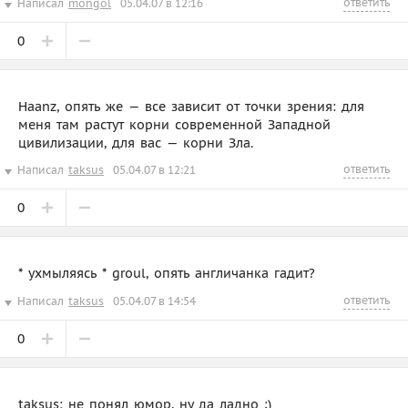
ответить
Написал
mongol
05.04.07 в 12:16
0
Haanz, опять же — все зависит от точки зрения: для
меня там растут корни современной Западной
цивилизации, для вас — корни Зла.
ответить
Написал
taksus
05.04.07 в 12:21
0
* ухмыляясь * groul, опять англичанка гадит?
ответить
Написал
taksus
05.04.07 в 14:54
0
taksus: не понял юмор, ну да ладно ;)