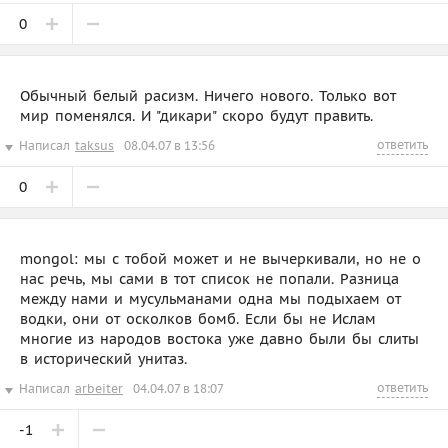
0
Обычный белый расизм. Ничего нового. Только вот
мир поменялся. И "дикари" скоро будут править.
ответить
Написал
taksus
08.04.07 в 13:56
0
mongol: мы с тобой может и не вычеркивали, но не о
нас речь, мы сами в тот список не попали. Разница
между нами и мусульманами одна мы подыхаем от
водки, они от осколков бомб. Если бы не Ислам
многие из народов востока уже давно были бы слиты
в исторический унитаз.
ответить
Написал
arbeiter
04.04.07 в 18:07
-1