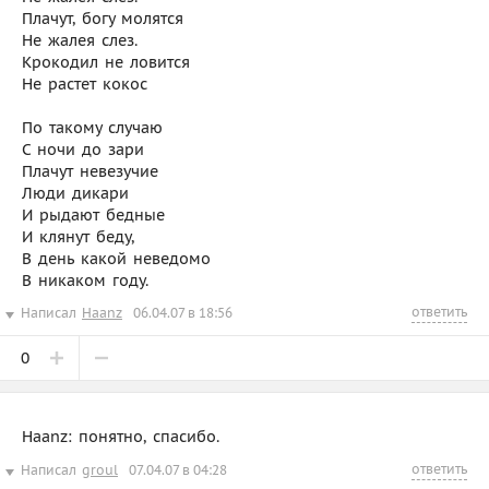
Плачут, богу молятся
Не жалея слез.
Крокодил не ловится
Не растет кокос
По такому случаю
С ночи до зари
Плачут невезучие
Люди дикари
И рыдают бедные
И клянут беду,
В день какой неведомо
В никаком году.
ответить
Написал
Haanz
06.04.07 в 18:56
0
Haanz: понятно, спасибо.
ответить
Написал
groul
07.04.07 в 04:28