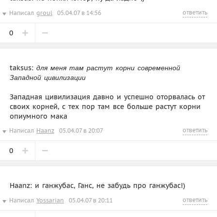
ответить
Написал
groul
05.04.07 в 14:56
0
taksus:
для меня там растут корни современной
Западной цивилизации
Западная цивилизация давно и успешно оторвалась от
своих корней, с тех пор там все больше растут корни
опиумного мака
ответить
Написал
Haanz
05.04.07 в 20:07
0
Haanz: и ганжубас, Ганс, не забудь про ганжубас!)
ответить
Написал
Yossarian
05.04.07 в 20:11