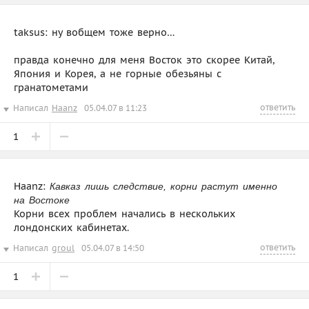
taksus: ну вобщем тоже верно…
правда конечно для меня Восток это скорее Китай,
Япония и Корея, а не горные обезьяны с
гранатометами
ответить
Написал
Haanz
05.04.07 в 11:23
1
Haanz:
Кавказ лишь следствие, корни растут именно
на Востоке
Корни всех проблем начались в нескольких
лондонских кабинетах.
ответить
Написал
groul
05.04.07 в 14:50
1