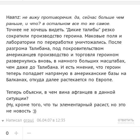
Haanz:
не вижу противоречия. да, сейчас больше чем
раньше, и что? в остальном все то же самое.
Точнее не хочешь видеть. "Дикие талибы" резко
сократили производство героина. Маковые поля и
лаборатории по переработке уничтожались. После
разгрома Талибана, под покровительством
американцев производство и торговля героином
развернулись вновь, в намного больших масштабах,
чем даже до Талибана. И есть мнение, что героин
теперь попадает напрямую в американские базы на
Балканах, откуда далее растекается по Европе.
Теперь объясни, в чем вина афганцев в данной
ситуации?
(Ну, кроме того, что ты элементарный расист, но это
не новость :))
ответить
Написал
groul
06.04.07 в 12:35
0