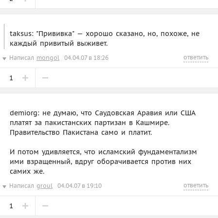
taksus: "Прививка" — хорошо сказано, но, похоже, не
каждый привитый выживет.
ответить
Написал
mongol
04.04.07 в 18:26
1
demiorg: не думаю, что Саудовская Аравия или США
платят за пакистанских партизан в Кашмире.
Правительство Пакистана само и платит.
И потом удивляется, что исламский фундаментализм
ими взращенный, вдруг оборачивается против них
самих же.
ответить
Написал
groul
04.04.07 в 19:10
1