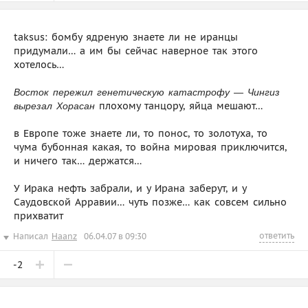
taksus: бомбу ядреную знаете ли не иранцы
придумали… а им бы сейчас наверное так этого
хотелось…
Восток пережил генетическую катастрофу — Чингиз
плохому танцору, яйца мешают…
вырезал Хорасан
в Европе тоже знаете ли, то понос, то золотуха, то
чума бубонная какая, то война мировая приключится,
и ничего так… держатся…
У Ирака нефть забрали, и у Ирана заберут, и у
Саудовской Арравии… чуть позже… как совсем сильно
прихватит
ответить
Написал
Haanz
06.04.07 в 09:30
-2