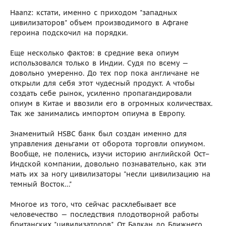
Haanz: кстати, именно с приходом "западных
цивилизаторов" объем производимого в Афгане
героина подскочил на порядки.
Еще несколько фактов: в средние века опиум
использовался только в Индии. Судя по всему —
довольно умеренно. До тех пор пока англичане не
открыли для себя этот чудесный продукт. А чтобы
создать себе рынок, усиленно пропагандировали
опиум в Китае и ввозили его в огромных количествах.
Так же занимались импортом опиума в Европу.
Знаменитый HSBC банк был создан именно для
управления деньгами от оборота торговли опиумом.
Вообще, не поленись, изучи историю английской Ост–
Индской компании, довольно познавательно, как эти
мать их за ногу цивилизаторы "несли цивилизацию на
темный Восток…"
Многое из того, что сейчас расхлебывает все
человечество — последствия плодотворной работы
британских "цивилизаторов". От Балкан до Ближнего