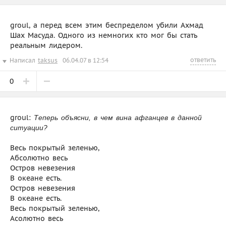
groul, а перед всем этим беспределом убили Ахмад
Шах Масуда. Одного из немногих кто мог бы стать
реальным лидером.
ответить
Написал
taksus
06.04.07 в 12:54
0
groul:
Теперь объясни, в чем вина афганцев в данной
ситуации?
Весь покрытый зеленью,
Абсолютно весь
Остров невезения
В океане есть.
Остров невезения
В океане есть.
Весь покрытый зеленью,
Асолютно весь