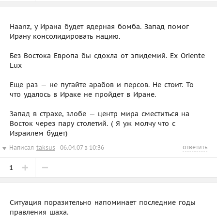
Haanz, у Ирана будет ядерная бомба. Запад помог
Ирану консолидировать нацию.
Без Востока Европа бы сдохла от эпидемий. Ex Oriente
Lux
Еще раз — не путайте арабов и персов. Не стоит. То
что удалось в Ираке не пройдет в Иране.
Запад в страхе, злобе — центр мира сместиться на
Восток через пару столетий. ( Я уж молчу что с
Израилем будет)
ответить
Написал
taksus
06.04.07 в 10:36
1
Ситуация поразительно напоминает последние годы
правления шаха.