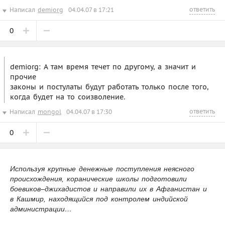
ответить
Написал
demiorg
04.04.07 в 17:21
0
demiorg: А там время течет по другому, а значит и
прочие
законы и постулаты будут работать только после того,
когда будет на то соизволение.
ответить
Написал
mongol
04.04.07 в 17:30
0
Используя крупные денежные поступления неясного
происхождения, коранические школы подготовили
боевиков–джихадистов и направили их в Афганистан и
в Кашмир, находящийся под контролем индийской
администрации…