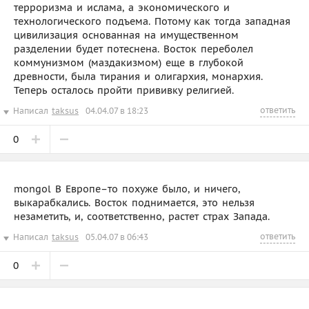
терроризма и ислама, а экономического и
технологического подъема. Потому как тогда западная
цивилизация основанная на имущественном
разделении будет потеснена. Восток переболел
коммунизмом (маздакизмом) еще в глубокой
древности, была тирания и олигархия, монархия.
Теперь осталось пройти прививку религией.
ответить
Написал
taksus
04.04.07 в 18:23
0
mongol В Европе–то похуже было, и ничего,
выкарабкались. Восток поднимается, это нельзя
незаметить, и, соответственно, растет страх Запада.
ответить
Написал
taksus
05.04.07 в 06:43
0