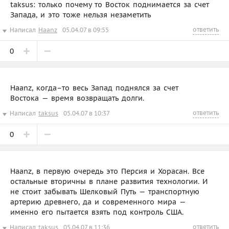
taksus: только почему то Восток поднимается за счет
Запада, и это тоже нельзя незаметить
ответить
Написал
Haanz
05.04.07 в 09:55
0
Haanz, когда–то весь Запад поднялся за счет
Востока — время возвращать долги.
ответить
Написал
taksus
05.04.07 в 10:37
0
Haanz, в первую очередь это Персия и Хорасан. Все
остальные вторичны в плане развития технологии. И
не стоит забывать Шелковый Путь — транспортную
артерию древнего, да и современного мира —
именно его пытается взять под контроль США.
ответить
Написал
taksus
05.04.07 в 11:36