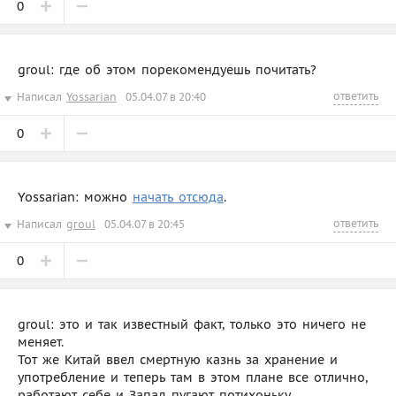
0
groul: где об этом порекомендуешь почитать?
ответить
Написал
Yossarian
05.04.07 в 20:40
0
Yossarian: можно
начать отсюда
.
ответить
Написал
groul
05.04.07 в 20:45
0
groul: это и так известный факт, только это ничего не
меняет.
Тот же Китай ввел смертную казнь за хранение и
употребление и теперь там в этом плане все отлично,
работают себе и Запад пугают потихоньку.