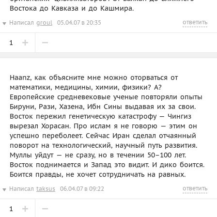
Востока до Кавказа и до Кашмира.
ответить
Написал
groul
05.04.07 в 20:35
1
Haanz, как объясните мне можно оторваться от
математики, медицины, химии, физики? А?
Европейские средневековые ученые повторяли опыты
Бируни, Рази, Хазена, Ибн Сины выдавая их за свои.
Восток пережил генетическую катастрофу — Чингиз
вырезал Хорасан. Про ислам я не говорю — этим он
успешно переболеет. Сейчас Иран сделал отчаянный
поворот на технологический, научный путь развития.
Муллы уйдут — не сразу, но в течении 50–100 лет.
Восток поднимается и Запад это видит. И дико боится.
Боится правды, не хочет сотрудничать на равных.
ответить
Написал
taksus
06.04.07 в 09:22
1