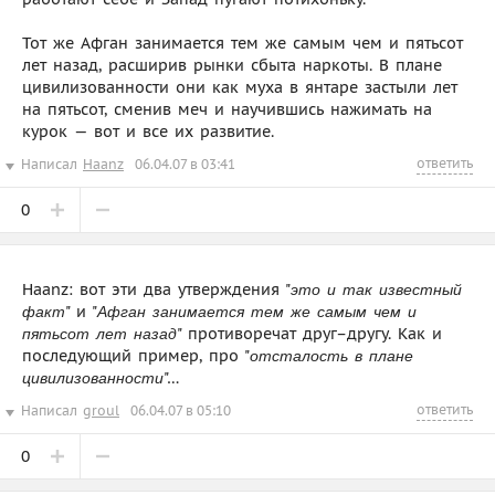
Тот же Афган занимается тем же самым чем и пятьсот
лет назад, расширив рынки сбыта наркоты. В плане
цивилизованности они как муха в янтаре застыли лет
на пятьсот, сменив меч и научившись нажимать на
курок — вот и все их развитие.
ответить
Написал
Haanz
06.04.07 в 03:41
0
Haanz: вот эти два утверждения "
это и так известный
" и "
факт
Афган занимается тем же самым чем и
" противоречат друг–другу. Как и
пятьсот лет назад
последующий пример, про "
отсталость в плане
"…
цивилизованности
ответить
Написал
groul
06.04.07 в 05:10
0