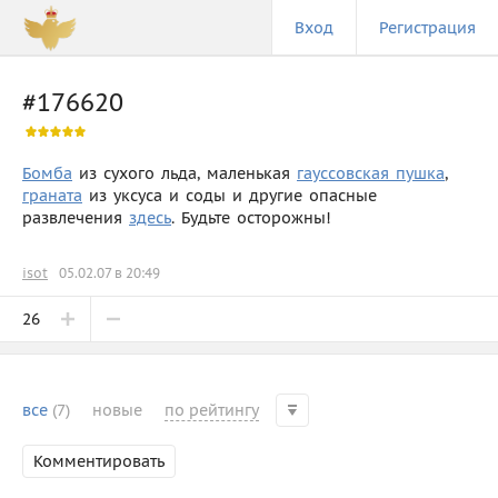
Вход
Регистрация
#176620
Бомба
из сухого льда, маленькая
гауссовская пушка
,
граната
из уксуса и соды и другие опасные
развлечения
здесь
. Будьте осторожны!
isot
05.02.07 в 20:49
26
все
(7)
новые
по рейтингу
Комментировать