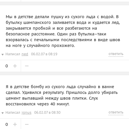
Мы в детстве делали пушку из сухого льда с водой. В
бутылку шампанского заливается вода и кудается лед,
закрывается пробкой и все разбегаются на
безопасное расстояние. Один раз бутылка–таки
взорвалась с печальными последствиями в виде швов
на ноге у случайного прохожего.
ответить
Написал
ned
06.02.07 в 08:19
0
Я в детстве бомбу из сухого льда случайно в ванне
сделал. Удивился результату. Пришлось долго убирать
цемент выпавший между швов плитки. Слух
восстановился через 40 минут.
ответить
Написал
ignus
06.02.07 в 08:30
0