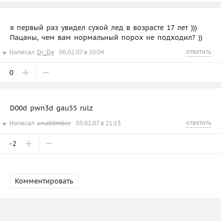
я первый раз увидел сухой лед в возрасте 17 лет )))
Пацаны, чем вам нормальный порох не подходил? ))
ответить
Написал
Dr_De
06.02.07 в 10:04
0
D00d pwn3d gau55 rulz
ответить
Написал
unab0mber
05.02.07 в 21:13
-2
Комментировать