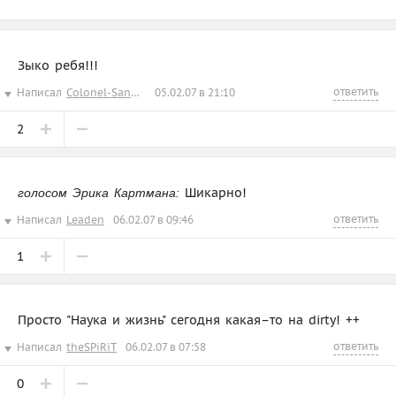
Зыко ребя!!!
ответить
Написал
Colonel-Sanders
05.02.07 в 21:10
2
Шикарно!
голосом Эрика Картмана:
ответить
Написал
Leaden
06.02.07 в 09:46
1
Просто "Наука и жизнь" сегодня какая–то на dirty! ++
ответить
Написал
theSPiRiT
06.02.07 в 07:58
0